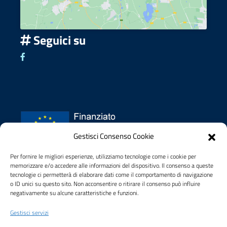
Seguici su
Seguici su Facebook
Gestisci Consenso Cookie
Per fornire le migliori esperienze, utilizziamo tecnologie come i cookie per
Privacy policy
memorizzare e/o accedere alle informazioni del dispositivo. Il consenso a queste
Dichiarazione di accessibilità
tecnologie ci permetterà di elaborare dati come il comportamento di navigazione
Note legali
o ID unici su questo sito. Non acconsentire o ritirare il consenso può influire
negativamente su alcune caratteristiche e funzioni.
Gestisci servizi