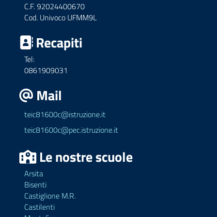
C.F. 92024400670
Cod. Univoco UFMM9L
Recapiti
Tel:
0861909031
Mail
teic81600c@istruzione.it
teic81600c@pec.istruzione.it
Le nostre scuole
Arsita
Bisenti
Castiglione M.R.
Castilenti