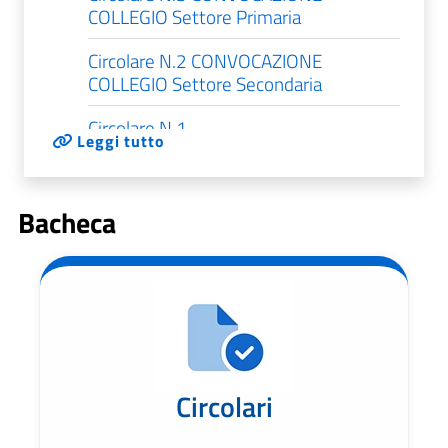
COLLEGIO Settore Primaria
Circolare N.2 CONVOCAZIONE
COLLEGIO Settore Secondaria
Circolare N.1
Leggi tutto
CONVOCAZIONE_COLLEGIO_SETTORE_INFA
Circolari per alunni e famiglie
Bacheca
Circolari