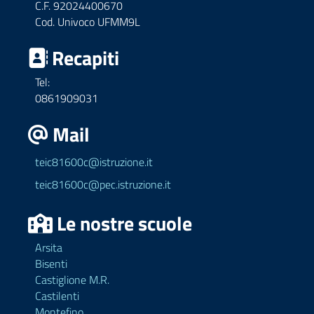
C.F. 92024400670
Cod. Univoco UFMM9L
Recapiti
Tel:
0861909031
Mail
teic81600c@istruzione.it
teic81600c@pec.istruzione.it
Le nostre scuole
Arsita
Bisenti
Castiglione M.R.
Castilenti
Montefino