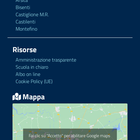
Arsita
Bisenti
Castiglione M.R.
Castilenti
Montefino
Risorse
Amministrazione trasparente
Scuola in chiaro
Albo on line
Cookie Policy (UE)
Mappa
Fai clic su "Accetto" per abilitare Google maps