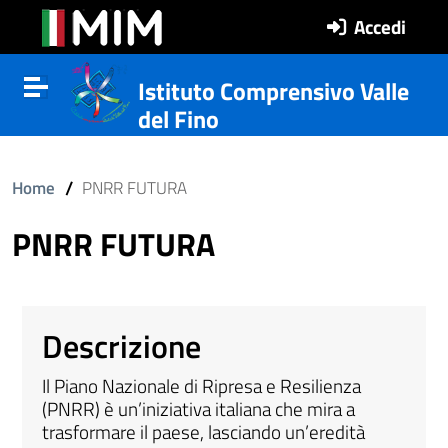
Vai al contenuto
Vail al menu di navigazione
Vai al footer
Accedi
Istituto Comprensivo Valle
Attiva disattiva la navigazione
del Fino
ll'interno del sito
/
Home
PNRR FUTURA
PNRR FUTURA
Descrizione
Il Piano Nazionale di Ripresa e Resilienza
(PNRR) è un’iniziativa italiana che mira a
trasformare il paese, lasciando un’eredità