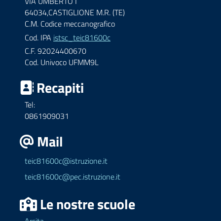
VIA UMBERTO I
64034,CASTIGLIONE M.R. (TE)
C.M. Codice meccanografico
Cod. IPA
istsc_teic81600c
C.F. 92024400670
Cod. Univoco UFMM9L
Recapiti
Tel:
0861909031
Mail
teic81600c@istruzione.it
teic81600c@pec.istruzione.it
Le nostre scuole