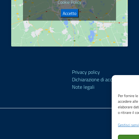
Cookie Policy
Accetto
Privacy policy
Dichiarazione di accessibilità
Note legali
Per fornire l
accedere alle
elaborare dat
o ritirare il 
Gestisci servi