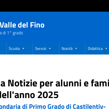
Valle del Fino
a di 1° grado
Scuola
Servizi
Novità
Didattica
ia Notizie per alunni e fami
dell'anno 2025
ndaria di Primo Grado di Castilentiv-