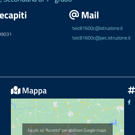
ecapiti
Mail
teic81600c@istruzione.it
09031
teic81600c@pec.istruzione.it
Mappa
Se
Fai clic su "Accetto" per abilitare Google maps