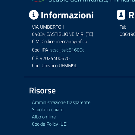
Informazioni
R
VIA UMBERTO I
Tel:
64034,CASTIGLIONE M.R. (TE)
08619
C.M. Codice meccanografico
Cod. IPA
istsc_teic81600c
C.F. 92024400670
Cod. Univoco UFMM9L
Risorse
Amministrazione trasparente
Scuola in chiaro
Albo on line
Cookie Policy (UE)