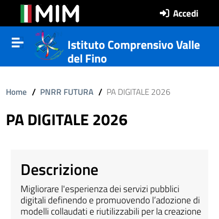
Vai al contenuto
Vail al menu di navigazione
Vai al footer
Accedi
Istituto Comprensivo Valle
Attiva disattiva la navigazione
del Fino
ll'interno del sito
/
/
Home
PNRR FUTURA
PA DIGITALE 2026
PA DIGITALE 2026
Descrizione
Migliorare l'esperienza dei servizi pubblici
digitali definendo e promuovendo l’adozione di
modelli collaudati e riutilizzabili per la creazione