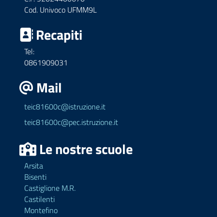
Cod. Univoco UFMM9L
Recapiti
Tel:
0861909031
Mail
teic81600c@istruzione.it
teic81600c@pec.istruzione.it
Le nostre scuole
Arsita
Bisenti
Castiglione M.R.
Castilenti
Montefino