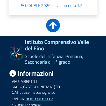
PA DIGITALE 2026 -investimento 1.2
Istituto Comprensivo Valle
del Fino
Scuole dell'Infanzia, Primaria,
Secondaria di 1° grado
Informazioni
VIA UMBERTO I
64034,CASTIGLIONE M.R. (TE)
C.M. Codice meccanografico
Cod. IPA
istsc_teic81600c
C.F. 92024400670